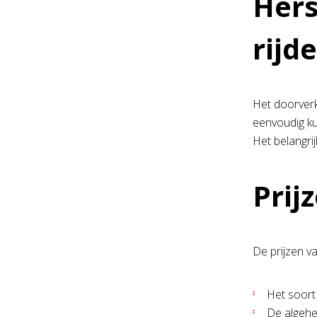
Hers
rijd
Het doorverk
eenvoudig kun
Het belangrij
Prij
De prijzen v
Het soort
De algehe