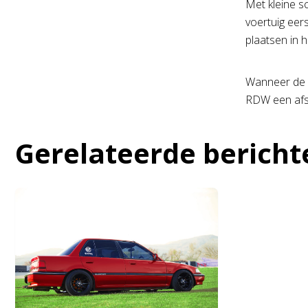
Met kleine s
voertuig eer
plaatsen in h
Wanneer de s
RDW een afs
Gerelateerde bericht