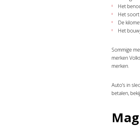
Het benod
Het soort
De kilome
Het bouw
Sommige merk
merken Volk
merken.
Auto’s in sl
betalen, beki
Mag 