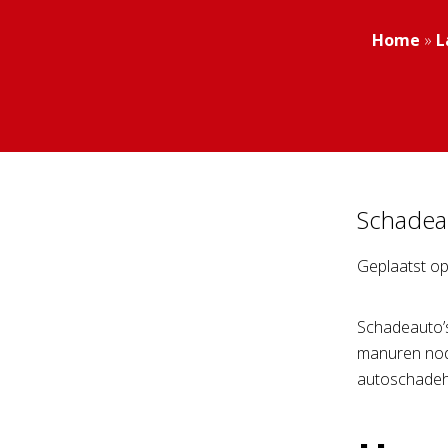
Home
»
L
Schadea
Geplaatst o
Schadeauto’s
manuren nodi
autoschadehe